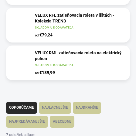
VELUX RFL zatieňovacia roleta v lištách -
Kolekcia TREND
SKLADOM U DODÁVATEĽA
€79,24
od
VELUX RML zatieňovacia roleta na elektrický
pohon
SKLADOM U DODÁVATEĽA
€189,99
od
R
a
ODPORÚČAME
NAJLACNEJŠIE
NAJDRAHŠIE
d
e
NAJPREDÁVANEJŠIE
ABECEDNE
n
i
7
položiek celkom