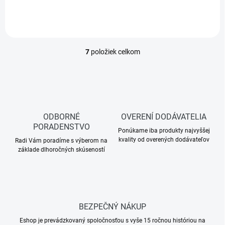
7
položiek celkom
O
v
l
á
d
a
c
ODBORNÉ
OVERENÍ DODÁVATELIA
i
PORADENSTVO
e
Ponúkame iba produkty najvyššej
kvality od overených dodávateľov
p
Radi Vám poradíme s výberom na
základe dlhoročných skúseností
r
v
k
y
v
ý
BEZPEČNÝ NÁKUP
p
i
Eshop je prevádzkovaný spoločnosťou s vyše 15 ročnou históriou na