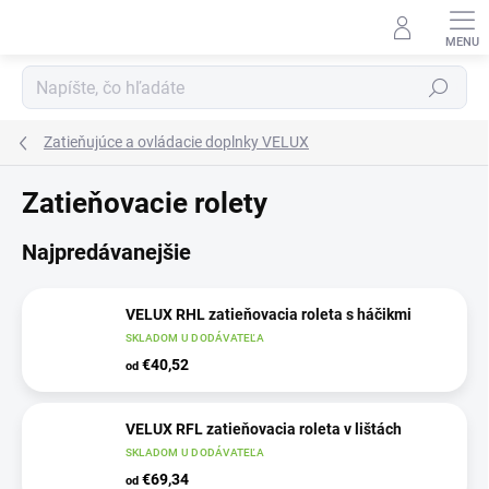
Prejsť
na
obsah
Hľadať
Zatieňujúce a ovládacie doplnky VELUX
Zatieňovacie rolety
Najpredávanejšie
VELUX RHL zatieňovacia roleta s háčikmi
SKLADOM U DODÁVATEĽA
€40,52
od
VELUX RFL zatieňovacia roleta v lištách
SKLADOM U DODÁVATEĽA
€69,34
od