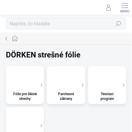
Prejsť
na
obsah
Hľadať
Domov
DÖRKEN strešné fólie
Fólie pre šikmé
Parotesné
Tesniaci
strechy
zábrany
program