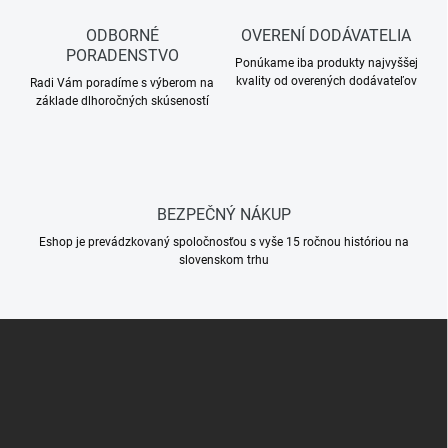
v
p
a
r
ODBORNÉ
OVERENÍ DODÁVATELIA
n
v
PORADENSTVO
i
Ponúkame iba produkty najvyššej
k
kvality od overených dodávateľov
Radi Vám poradíme s výberom na
e
y
základe dlhoročných skúseností
v
ý
p
i
s
u
BEZPEČNÝ NÁKUP
Eshop je prevádzkovaný spoločnosťou s vyše 15 ročnou históriou na
slovenskom trhu
Z
á
p
ä
t
i