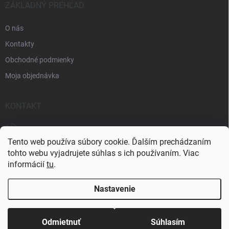
e
ZÁKLADNÝ PREHĽAD
O nás
Kontakty
Obchodné podmienky
Moja objednávka
KONTAKT
+421 905 438 726
Tento web používa súbory cookie. Ďalším prechádzaním
tohto webu vyjadrujete súhlas s ich používaním. Viac
informácií
tu
.
Nastavenie
Copyright 2026
eshop-strechy.sk
. Všetky práva vyhradené.
Upraviť
nastavenie cookies
Odmietnuť
Súhlasím