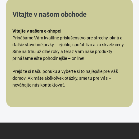
Vitajte v našom obchode
Vitajte v našom e-shope!
Prinášame Vám kvalitné príslušenstvo pre strechy, okná a
ďalšie stavebné prvky – rýchlo, spoľahlivo a za skvelé ceny.
Sme na trhu už dlhé roky a teraz Vám naše produkty
prinášame ešte pohodlnejšie – online!
Prejdite si našu ponuku a vyberte si to najlepšie pre Váš
domov. Ak máte akékoľvek otázky, sme tu pre Vás –
neváhajte nás kontaktovať.
Z
á