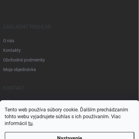
p
ä
t
i
e
ZÁKLADNÝ PREHĽAD
O nás
Kontakty
Obchodné podmienky
Moja objednávka
KONTAKT
+421 905 438 726
Tento web používa súbory cookie. Ďalším prechádzaním
tohto webu vyjadrujete súhlas s ich používaním. Viac
informácií
tu
.
Nastavenie