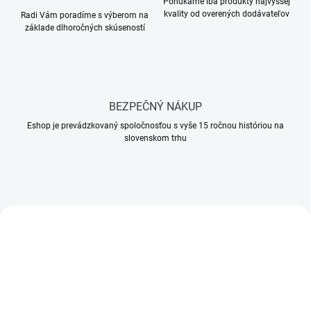
Ponúkame iba produkty najvyššej
o
kvality od overených dodávateľov
Radi Vám poradíme s výberom na
m
základe dlhoročných skúseností
o
b
c
h
BEZPEČNÝ NÁKUP
o
Eshop je prevádzkovaný spoločnosťou s vyše 15 ročnou históriou na
slovenskom trhu
d
e
NOVINKA