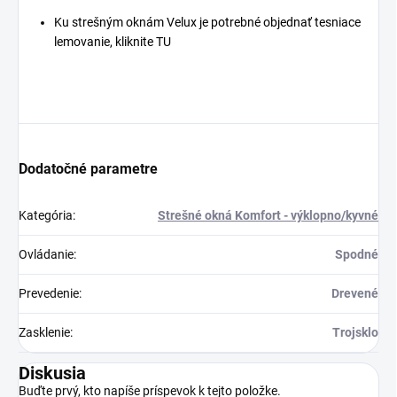
Ku strešným oknám Velux je potrebné objednať tesniace
lemovanie, kliknite TU
Dodatočné parametre
Kategória
:
Strešné okná Komfort - výklopno/kyvné
Ovládanie
:
Spodné
Prevedenie
:
Drevené
Zasklenie
:
Trojsklo
Diskusia
Buďte prvý, kto napíše príspevok k tejto položke.