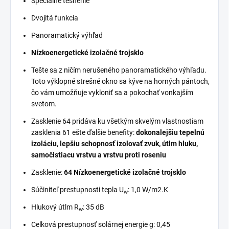
Špeciálne tesnenie
Dvojitá funkcia
Panoramatický výhľad
Nízkoenergetické izolačné trojsklo
Tešte sa z ničím nerušeného panoramatického výhľadu.
Toto výklopné strešné okno sa kýve na horných pántoch,
čo vám umožňuje vykloniť sa a pokochať vonkajším
svetom.
Zasklenie 64 pridáva ku všetkým skvelým vlastnostiam
zasklenia 61 ešte ďalšie benefity:
dokonalejšiu tepelnú
izoláciu, lepšiu schopnosť izolovať zvuk, útlm hluku,
samočistiacu vrstvu a vrstvu proti roseniu
Zasklenie:
64 Nízkoenergetické izolačné trojsklo
Súčiniteľ prestupnosti tepla U
: 1,0 W/m2.K
w
Hlukový útlm R
: 35 dB
w
Celková prestupnosť solárnej energie g: 0,45