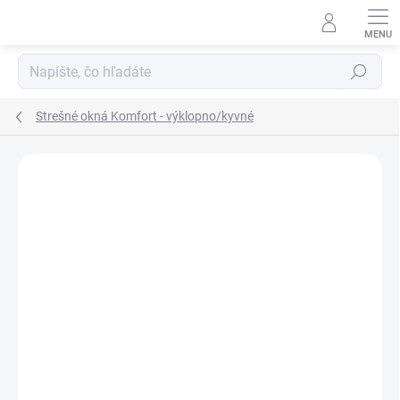
Prejsť
na
obsah
Hľadať
Strešné okná Komfort - výklopno/kyvné
Neohodnotené
Podrobnosti hodnotenia
ZNAČKA:
VELUX
NOVINKA