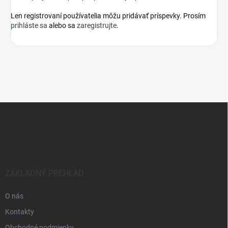
Len registrovaní používatelia môžu pridávať príspevky. Prosím
prihláste sa
alebo sa
zaregistrujte
.
Z
á
p
ä
t
i
e
ZÁKLADNÝ PREHĽAD
O nás
Kontakty
Obchodné podmienky