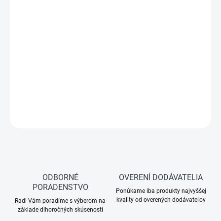
−
+
Pridať do košíka
Zasklenie 64 pridáva ku všetkým skvelým vlastnostiam zasklenia
61 ešte ďalšie benefity:
dokonalejšiu tepelnú izoláciu, lepšiu
schopnosť izolovať zvuk, útlm hluku, samočistiacu vrstvu a
vrstvu proti roseniu
DETAILNÉ INFORMÁCIE
OPÝTAŤ SA
ODBORNÉ
OVERENÍ DODÁVATELIA
PORADENSTVO
Ponúkame iba produkty najvyššej
kvality od overených dodávateľov
Radi Vám poradíme s výberom na
základe dlhoročných skúseností