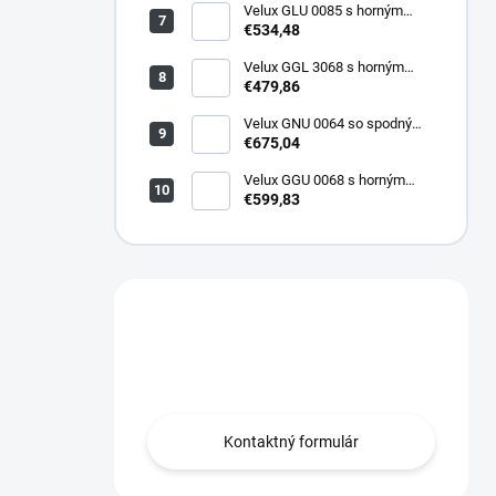
Velux GLU 0085 s horným
ovládaním
€534,48
Velux GGL 3068 s horným
ovládaním
€479,86
Velux GNU 0064 so spodným
ovládaním
€675,04
Velux GGU 0068 s horným
ovládaním
€599,83
Máte otázku?
Radi Vám poradíme!
Kontaktný formulár