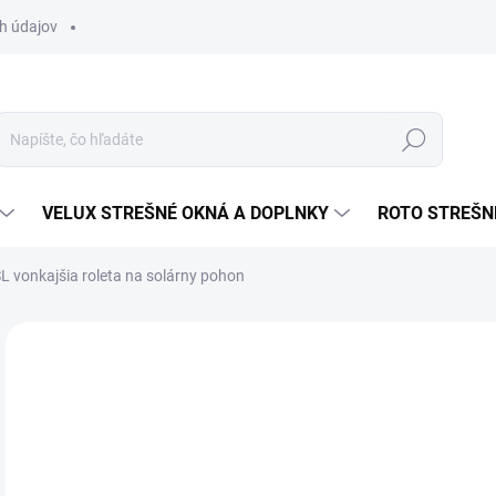
h údajov
Hľadať
VELUX STREŠNÉ OKNÁ A DOPLNKY
ROTO STREŠN
 vonkajšia roleta na solárny pohon
Neohodnotené
Podrobnosti hodnotenia
ZNAČKA
o
od
Jedn
ZVO