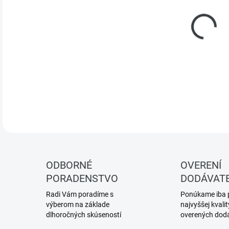
cena
ROZ
DETA
ODBORNÉ
OVERENÍ
PORADENSTVO
DODÁVATE
Radi Vám poradíme s
Ponúkame iba 
výberom na základe
najvyššej kvalit
dlhoročných skúseností
overených dod