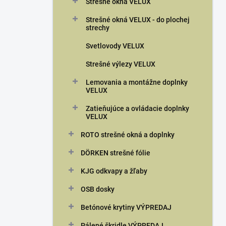
n
Strešné okná VELUX
e
Strešné okná VELUX - do plochej
l
strechy
Svetlovody VELUX
Strešné výlezy VELUX
Lemovania a montážne doplnky
VELUX
Zatieňujúce a ovládacie doplnky
VELUX
ROTO strešné okná a doplnky
DÖRKEN strešné fólie
KJG odkvapy a žľaby
OSB dosky
Betónové krytiny VÝPREDAJ
Pálené škridle VÝPREDAJ