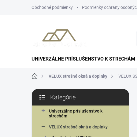
Prejsť
Obchodné podmienky
Podmienky ochrany osobnýc
na
obsah
UNIVERZÁLNE PRÍSLUŠENSTVO K STRECHÁM
Domov
VELUX strešné okná a doplnky
VELUX SSL
B
Kategórie
o
Preskočiť
č
kategórie
n
Univerzálne príslušenstvo k
strechám
ý
p
VELUX strešné okná a doplnky
a