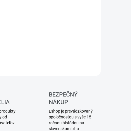
:
MER
−
+
Pridať do košíka
ILNÉ INFORMÁCIE
OPÝTAŤ SA
BEZPEČNÝ
LIA
NÁKUP
produkty
Eshop je prevádzkovaný
y od
spoločnosťou s vyše 15
ávateľov
ročnou históriou na
slovenskom trhu