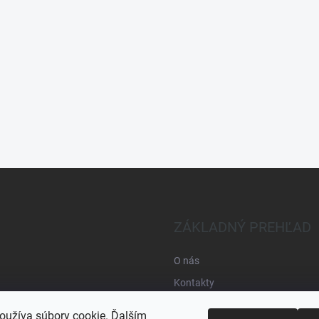
ZÁKLADNÝ PREHĽAD
O nás
Kontakty
Obchodné podmienky
oužíva súbory cookie. Ďalším