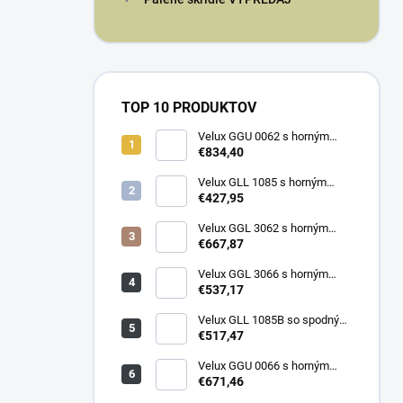
TOP 10 PRODUKTOV
Velux GGU 0062 s horným
ovládaním
€834,40
Velux GLL 1085 s horným
ovládaním
€427,95
Velux GGL 3062 s horným
ovládaním
€667,87
Velux GGL 3066 s horným
ovládaním
€537,17
Velux GLL 1085B so spodným
ovládaním
€517,47
Velux GGU 0066 s horným
ovládaním
€671,46