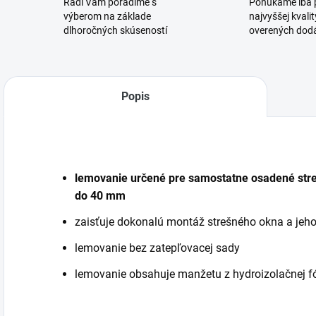
Radi Vám poradíme s
Ponúkame iba 
výberom na základe
najvyššej kvalit
dlhoročných skúseností
overených dod
Popis
lemovanie určené pre samostatne osadené stre
do 40 mm
zaisťuje dokonalú montáž strešného okna a jeho
lemovanie bez zatepľovacej sady
lemovanie obsahuje manžetu z hydroizolačnej fó