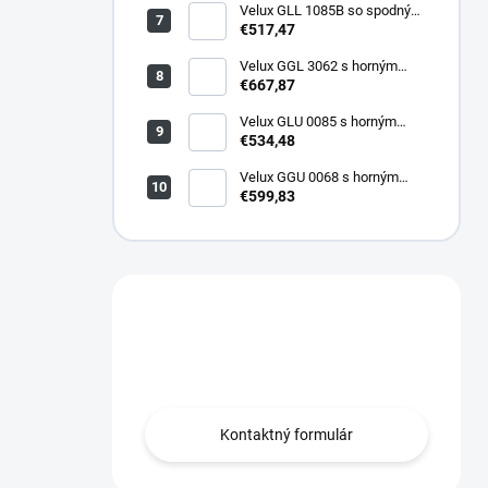
Velux GLL 1085B so spodným
ovládaním
€517,47
Velux GGL 3062 s horným
ovládaním
€667,87
Velux GLU 0085 s horným
ovládaním
€534,48
Velux GGU 0068 s horným
ovládaním
€599,83
Máte otázku?
Radi Vám poradíme!
Kontaktný formulár