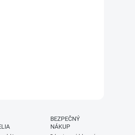
:
MER
−
+
Pridať do košíka
vanie určené pre samostatne osadené strešné okno pre
rné ploché škridly do 40 mm
ILNÉ INFORMÁCIE
OPÝTAŤ SA
BEZPEČNÝ
LIA
NÁKUP