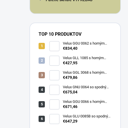
TOP 10 PRODUKTOV
Velux GGU 0062 s horným
ovládaním
€834,40
Velux GLL 1085 s horným
ovládaním
€427,95
Velux GGL 3068 s horným
ovládaním
€479,86
Velux GNU 0064 so spodným
ovládaním
€675,04
Velux GGU 0066 s horným
ovládaním
€671,46
Velux GLU 0085B so spodným
ovládaním
€647,29