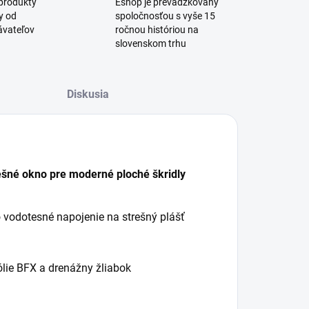
produkty
Eshop je prevádzkovaný
y od
spoločnosťou s vyše 15
ávateľov
ročnou históriou na
slovenskom trhu
Diskusia
šné okno pre moderné ploché škridly
 vodotesné napojenie na strešný plášť
lie BFX a drenážny žliabok