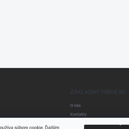
ZÁKLADNÝ PREHĽAD
O nás
Kontakty
Obchodné podmienky
oužíva súbory cookie. Ďalším