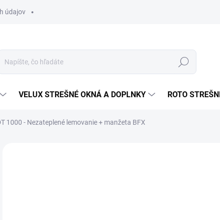
h údajov
Hľadať
VELUX STREŠNÉ OKNÁ A DOPLNKY
ROTO STREŠN
T 1000 - Nezateplené lemovanie + manžeta BFX
Neohodnotené
Podrobnosti hodnotenia
ZNAČKA
o
od
Jedn
ZVO