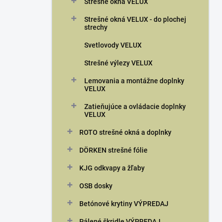
n
Strešné okná VELUX
e
Strešné okná VELUX - do plochej
l
strechy
Svetlovody VELUX
Strešné výlezy VELUX
Lemovania a montážne doplnky
VELUX
Zatieňujúce a ovládacie doplnky
VELUX
ROTO strešné okná a doplnky
DÖRKEN strešné fólie
KJG odkvapy a žľaby
OSB dosky
Betónové krytiny VÝPREDAJ
Pálené škridle VÝPREDAJ