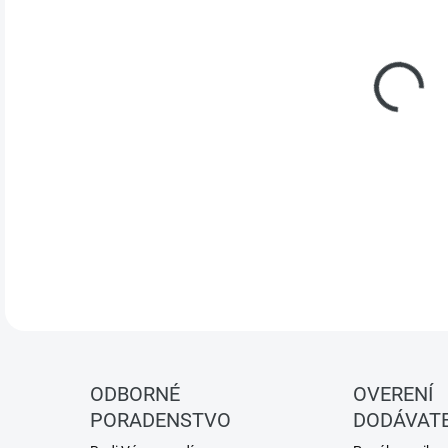
cena
ROZ
lemo
mode
DETA
ODBORNÉ
OVERENÍ
PORADENSTVO
DODÁVATE