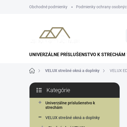
Prejsť
Obchodné podmienky
Podmienky ochrany osobnýc
na
obsah
UNIVERZÁLNE PRÍSLUŠENSTVO K STRECHÁM
Domov
VELUX strešné okná a doplnky
VELUX ED
B
Kategórie
o
Preskočiť
č
kategórie
n
Univerzálne príslušenstvo k
strechám
ý
p
VELUX strešné okná a doplnky
a