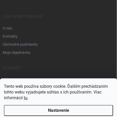
ä
t
i
e
ZÁKLADNÝ PREHĽAD
O nás
Kontakty
Obchodné podmienky
Moja objednávka
KONTAKT
+421 905 438 726
Tento web používa súbory cookie. Ďalším prechádzaním
tohto webu vyjadrujete súhlas s ich používaním. Viac
informácií
tu
.
Nastavenie