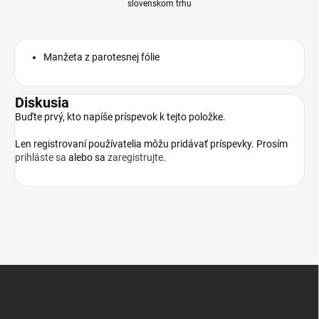
slovenskom trhu
Manžeta z parotesnej fólie
Diskusia
Buďte prvý, kto napíše príspevok k tejto položke.
Len registrovaní používatelia môžu pridávať príspevky. Prosím
prihláste sa
alebo sa
zaregistrujte
.
Z
á
p