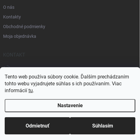
O nás
Kontakty
Obchodné podmienky
Moja objednávka
KONTAKT
+421 905 438 726
Tento web používa súbory cookie. Ďalším prechádzaním
tohto webu vyjadrujete súhlas s ich používaním. Viac
informácií
tu
.
Nastavenie
Copyright 2026
eshop-strechy.sk
. Všetky práva vyhradené.
Upraviť
nastavenie cookies
Odmietnuť
Súhlasím
Vytvoril Shoptet