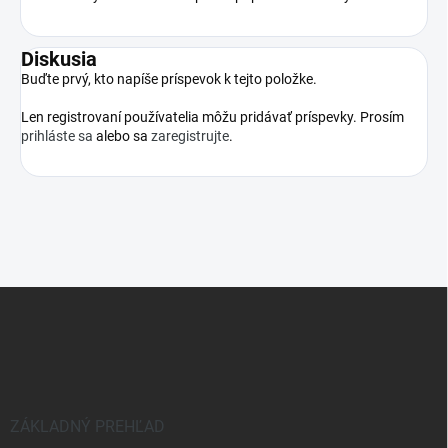
Diskusia
Buďte prvý, kto napíše príspevok k tejto položke.
Len registrovaní používatelia môžu pridávať príspevky. Prosím
prihláste sa
alebo sa
zaregistrujte
.
Z
á
p
ä
t
i
e
ZÁKLADNÝ PREHĽAD