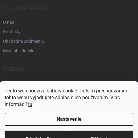
i
e
ZÁKLADNÝ PREHĽAD
O nás
Kontakty
Obchodné podmienky
Moja objednávka
KONTAKT
+421 905 438 726
Tento web používa súbory cookie. Ďalším prechádzaním
tohto webu vyjadrujete súhlas s ich používaním. Viac
informácií
tu
.
Nastavenie
Copyright 2026
eshop-strechy.sk
. Všetky práva vyhradené.
Upraviť
nastavenie cookies