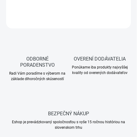
DETAILNÉ INFORMÁCIE
OPÝTAŤ SA
ODBORNÉ
OVERENÍ DODÁVATELIA
PORADENSTVO
Ponúkame iba produkty najvyššej
kvality od overených dodávateľov
Radi Vám poradíme s výberom na
základe dlhoročných skúseností
BEZPEČNÝ NÁKUP
Eshop je prevádzkovaný spoločnosťou s vyše 15 ročnou históriou na
slovenskom trhu