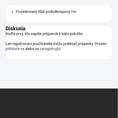
Pozinkovaný žľab pododkvapový 1m
Diskusia
Buďte prvý, kto napíše príspevok k tejto položke.
Len registrovaní používatelia môžu pridávať príspevky. Prosím
prihláste sa
alebo sa
zaregistrujte
.
Z
á
p
ä
t