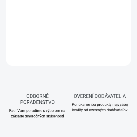
Farby:
Antracit
(skladom)
, Testa di Moro
(skladom)
, Oceľovo
červená
(skladom u dodávateľa)
, Medeno hnedá
(skladom u
dodávateľa)
, Intenzívne čierna
(skladom u dodávateľa)
Farbu uviesť do poznámky v objednávke
DETAILNÉ INFORMÁCIE
OPÝTAŤ SA
ODBORNÉ
OVERENÍ DODÁVATELIA
PORADENSTVO
Ponúkame iba produkty najvyššej
kvality od overených dodávateľov
Radi Vám poradíme s výberom na
základe dlhoročných skúseností