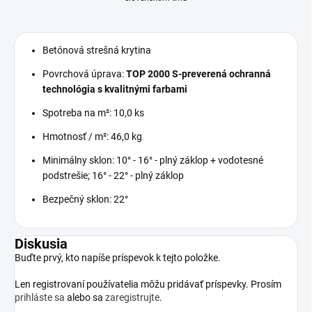
Betónová strešná krytina
Povrchová úprava:
TOP 2000 S
-preverená ochranná
technológia s kvalitnými farbami
Spotreba na m²: 10,0 ks
Hmotnosť / m²: 46,0 kg
Minimálny sklon: 10° - 16° - plný záklop + vodotesné
podstrešie;
16° - 22° - plný záklop
Bezpečný sklon: 22°
Diskusia
Buďte prvý, kto napíše príspevok k tejto položke.
Len registrovaní používatelia môžu pridávať príspevky. Prosím
prihláste sa
alebo sa
zaregistrujte
.