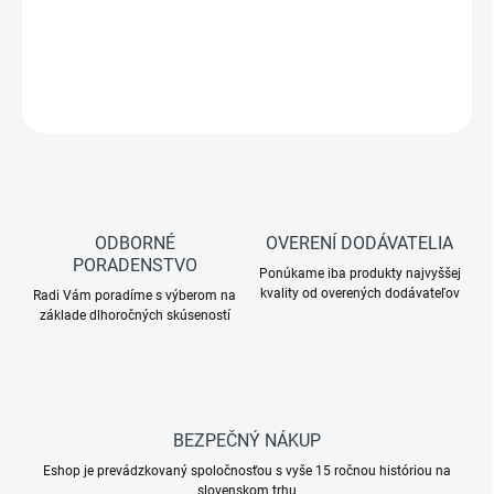
DETAILNÉ INFORMÁCIE
OPÝTAŤ SA
ODBORNÉ
OVERENÍ DODÁVATELIA
PORADENSTVO
Ponúkame iba produkty najvyššej
kvality od overených dodávateľov
Radi Vám poradíme s výberom na
základe dlhoročných skúseností
BEZPEČNÝ NÁKUP
Eshop je prevádzkovaný spoločnosťou s vyše 15 ročnou históriou na
slovenskom trhu