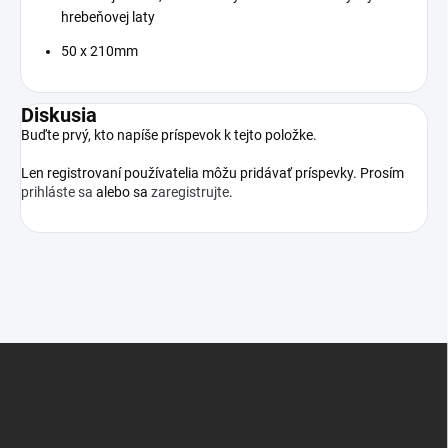
hrebeňovej laty
50 x 210mm
Diskusia
Buďte prvý, kto napíše príspevok k tejto položke.
Len registrovaní používatelia môžu pridávať príspevky. Prosím
prihláste sa
alebo sa
zaregistrujte
.
Z
á
p
ä
t