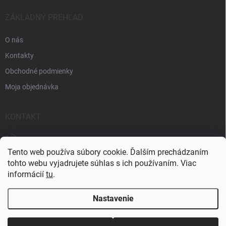
i
e
ZÁKLADNÝ PREHĽAD
O nás
Kontakty
Obchodné podmienky
Moja objednávka
KONTAKT
+421 905 438 726
Tento web používa súbory cookie. Ďalším prechádzaním
tohto webu vyjadrujete súhlas s ich používaním. Viac
informácií
tu
.
Nastavenie
Copyright 2026
eshop-strechy.sk
. Všetky práva vyhradené.
Upraviť