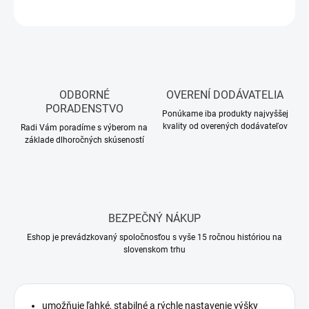
OPÝTAŤ SA
ODBORNÉ
OVERENÍ DODÁVATELIA
PORADENSTVO
Ponúkame iba produkty najvyššej
kvality od overených dodávateľov
Radi Vám poradíme s výberom na
základe dlhoročných skúseností
BEZPEČNÝ NÁKUP
Eshop je prevádzkovaný spoločnosťou s vyše 15 ročnou históriou na
slovenskom trhu
umožňuje ľahké, stabilné a rýchle nastavenie výšky